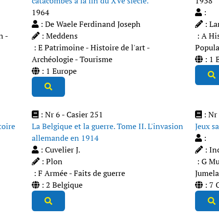
catacombes à la fin du XVe siècle.
1938
1964
:
: De Waele Ferdinand Joseph
: La
n -
: Meddens
: A Hi
: E Patrimoine - Histoire de l'art -
Popula
Archéologie - Tourisme
: 1 
: 1 Europe
: Nr 6 - Casier 251
: Nr 
toire
La Belgique et la guerre. Tome II. L'invasion
Jeux s
allemande en 1914
:
: Cuvelier J.
: In
: Plon
: G Mus
: F Armée - Faits de guerre
Jumela
: 2 Belgique
: 7 O