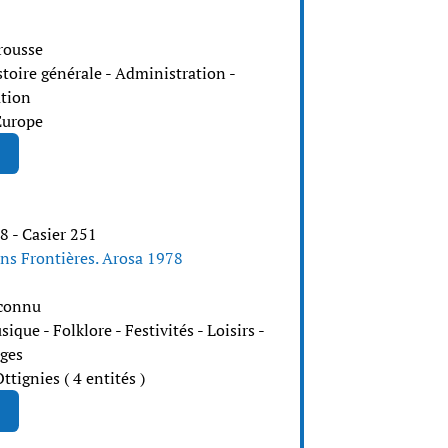
rousse
stoire générale - Administration -
tion
Europe
8 - Casier 251
ans Frontières. Arosa 1978
connu
ique - Folklore - Festivités - Loisirs -
ges
ttignies ( 4 entités )