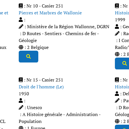
: Nr 10 - Casier 251
: Nr 
e et
Pierres et Marbres de Wallonie
Histoir
:
1999
: Ministère de la Région Wallonne, DGRN
: Ge
: D Routes - Sentiers - Chemins de fer -
: Ra
Géologie
: I Co
iaux
: 2 Belgique
Radio
: 2 
: Nr 15 - Casier 251
: Nr 
Droit de l'homme (Le)
Histoi
1950
: De
:
: Pa
: Unesco
: D Rou
: A Histoire générale - Administration -
Géolog
UCL
Population
: 2 
 -
: 1 Europe