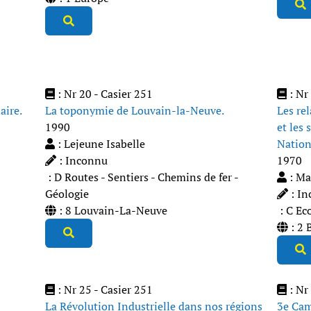
: Nr 20 - Casier 251
: Nr 
aire.
La toponymie de Louvain-la-Neuve.
Les rel
1990
et les 
: Lejeune Isabelle
Nation
: Inconnu
1970
: D Routes - Sentiers - Chemins de fer -
: Ma
Géologie
: In
: 8 Louvain-La-Neuve
: C Eco
: 2 
: Nr 25 - Casier 251
: Nr 
La Révolution Industrielle dans nos régions
3e Cam