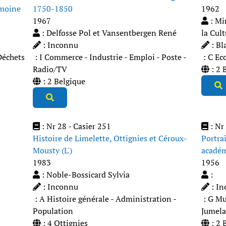
imoine
1750-1850
1962
1967
: Mi
: Delfosse Pol et Vansentbergen René
la Cult
: Inconnu
: Bl
Déchets
: I Commerce - Industrie - Emploi - Poste -
: C Eco
Radio/TV
: 2 
: 2 Belgique
: Nr 28 - Casier 251
: Nr 
Histoire de Limelette, Ottignies et Céroux-
Portrai
Mousty (L')
académ
1983
1956
: Noble-Bossicard Sylvia
:
: Inconnu
: In
: A Histoire générale - Administration -
: G Mus
Population
Jumela
: 4 Ottignies
: 2 