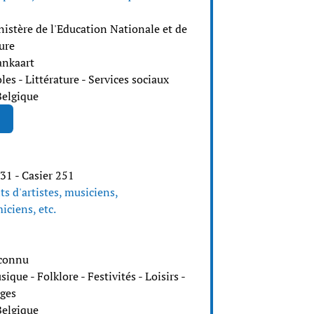
nistère de l'Education Nationale et de
ure
ankaart
les - Littérature - Services sociaux
Belgique
31 - Casier 251
ts d'artistes, musiciens,
iciens, etc.
connu
ique - Folklore - Festivités - Loisirs -
ges
Belgique