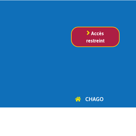
Accès
restreint
CHAGO
Cercle d'Histoire, d'Archéologie
et de Généalogie
d'Ottignies-Louvain-la-Neuve