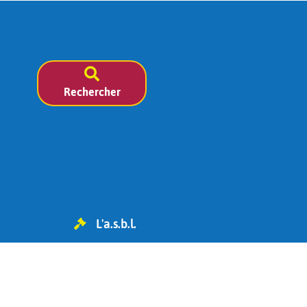
Rechercher
L'a.s.b.l.
TVA BE 0454.119.455
IBAN : BE98 0682 1826 6393