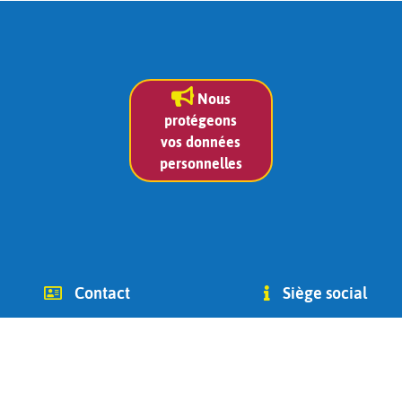
Nous
protégeons
vos données
personnelles
Contact
Siège social
info (at) chago-ottignies.be
Avenue des Combattants 2
Tél +32(0) 479 400 182
1340
(Jean Bidoul, vice-président)
Ottignies-Louvain-la-Neuve