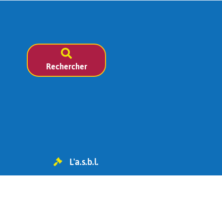
Rechercher
L'a.s.b.l.
TVA BE 0454.119.455
IBAN : BE98 0682 1826 6393