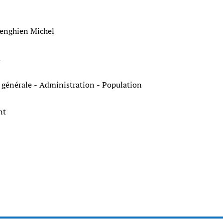
enghien Michel
m
e générale - Administration - Population
ant