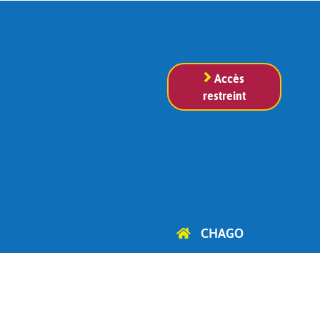
Accès
restreint
CHAGO
Cercle d'Histoire, d'Archéologie
et de Généalogie
d'Ottignies-Louvain-la-Neuve