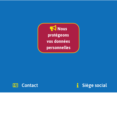
Nous
protégeons
vos données
personnelles
Contact
Siège social
info (at) chago-ottignies.be
Avenue des Combattants 2
Tél +32(0) 479 400 182
1340
(Jean Bidoul, vice-président)
Ottignies-Louvain-la-Neuve