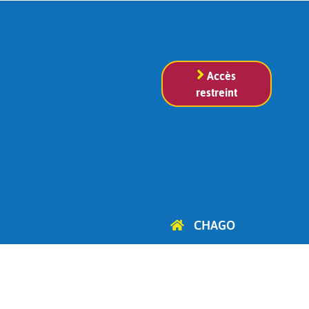
Accès
restreint
CHAGO
Cercle d'Histoire, d'Archéologie
et de Généalogie
d'Ottignies-Louvain-la-Neuve