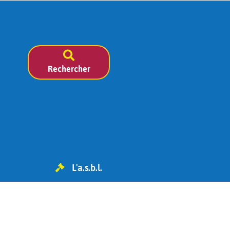
Rechercher
L'a.s.b.l.
TVA BE 0454.119.455
IBAN : BE98 0682 1826 6393