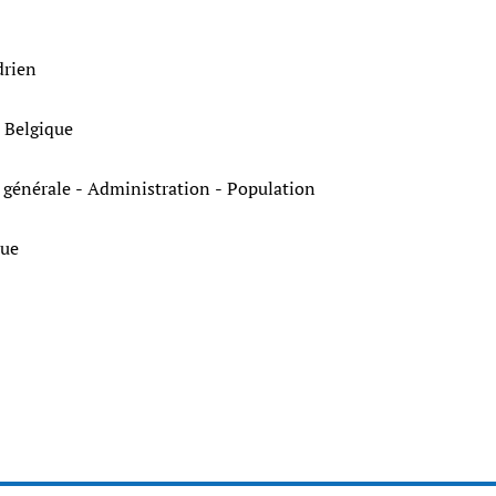
drien
e Belgique
e générale - Administration - Population
ique