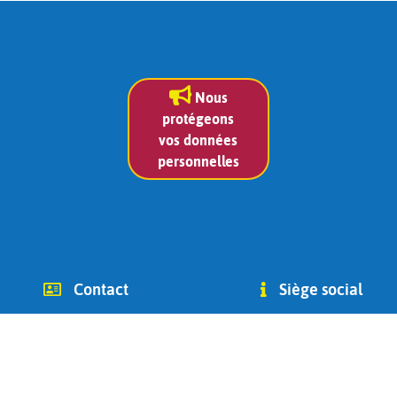
Nous
protégeons
vos données
personnelles
Contact
Siège social
info (at) chago-ottignies.be
Avenue des Combattants 2
Tél +32(0) 479 400 182
1340
(Jean Bidoul, vice-président)
Ottignies-Louvain-la-Neuve