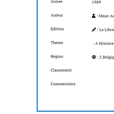
Annee
1989
Auteur
: Mean A
Edition
: La Libr
Theme
: A Histoir
Région
: 2 Belg
Classement
Commentaire