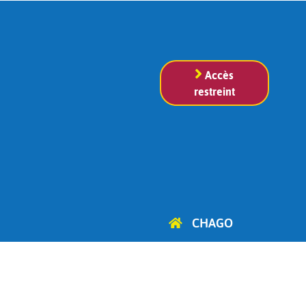
Accès
restreint
CHAGO
Cercle d'Histoire, d'Archéologie
et de Généalogie
d'Ottignies-Louvain-la-Neuve