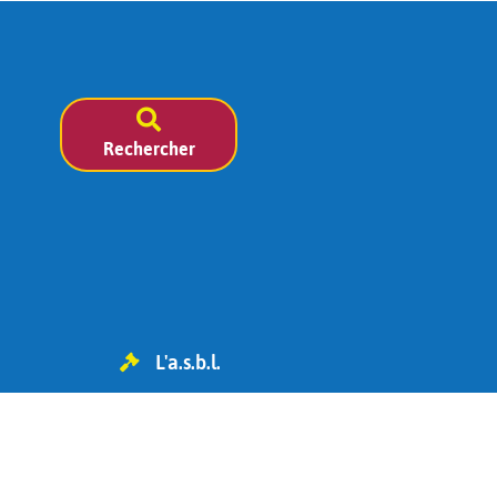
Rechercher
L'a.s.b.l.
TVA BE 0454.119.455
IBAN : BE98 0682 1826 6393