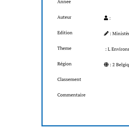
Annee
Auteur
:
Edition
: Ministè
Theme
: L Envi
Région
: 2 Belg
Classement
Commentaire