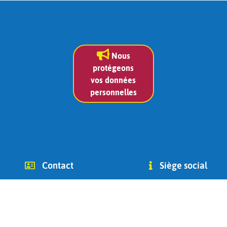
Nous
protégeons
vos données
personnelles
Contact
Siège social
info (at) chago-ottignies.be
Avenue des Combattants 2
Tél +32(0) 479 400 182
1340
(Jean Bidoul, vice-président)
Ottignies-Louvain-la-Neuve