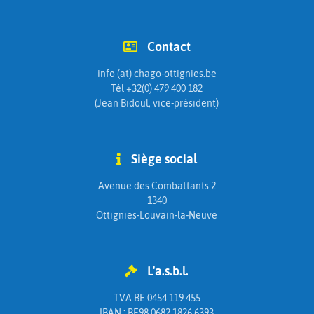
Contact
info (at) chago-ottignies.be
Tél +32(0) 479 400 182
(Jean Bidoul, vice-président)
Siège social
Avenue des Combattants 2
1340
Ottignies-Louvain-la-Neuve
L'a.s.b.l.
TVA BE 0454.119.455
IBAN : BE98 0682 1826 6393