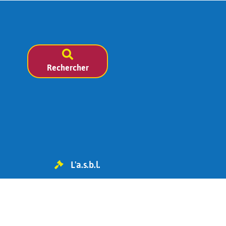
Rechercher
L'a.s.b.l.
TVA BE 0454.119.455
IBAN : BE98 0682 1826 6393