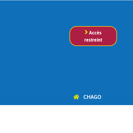
Accès
restreint
CHAGO
Cercle d'Histoire, d'Archéologie
et de Généalogie
d'Ottignies-Louvain-la-Neuve