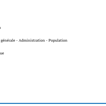
u
e générale - Administration - Population
ique