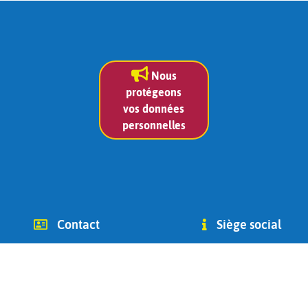
Nous
protégeons
vos données
personnelles
Contact
Siège social
info (at) chago-ottignies.be
Avenue des Combattants 2
Tél +32(0) 479 400 182
1340
(Jean Bidoul, vice-président)
Ottignies-Louvain-la-Neuve