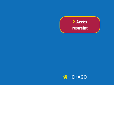
Accès
restreint
CHAGO
Cercle d'Histoire, d'Archéologie
et de Généalogie
d'Ottignies-Louvain-la-Neuve