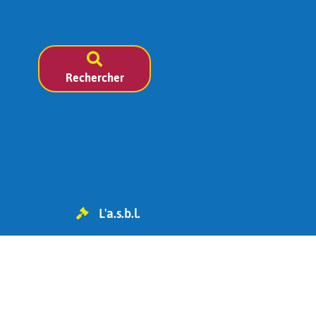
Rechercher
L'a.s.b.l.
TVA BE 0454.119.455
IBAN : BE98 0682 1826 6393