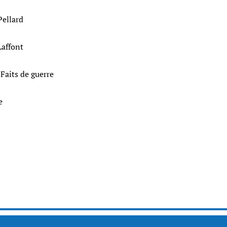
Pellard
Laffont
 - Faits de guerre
e