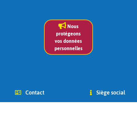
Nous
protégeons
vos données
personnelles
Contact
Siège social
info (at) chago-ottignies.be
Avenue des Combattants 2
Tél +32(0) 479 400 182
1340
(Jean Bidoul, vice-président)
Ottignies-Louvain-la-Neuve