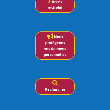
Accès
restreint
Nous
protégeons
vos données
personnelles
Rechercher