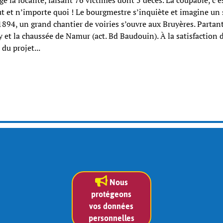
 la localité, faisant 76 victimes dont 5 décès. La coupable, c’es
out et n’importe quoi ! Le bourgmestre s’inquiète et imagine un
 1894, un grand chantier de voiries s’ouvre aux Bruyères. Parta
y et la chaussée de Namur (act. Bd Baudouin). À la satisfaction
 du projet...
Nous
protégeons
vos données
personnelles