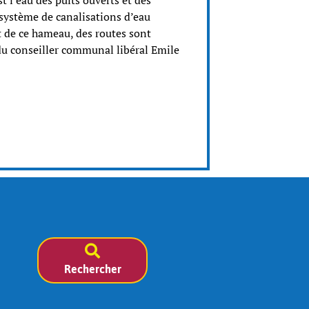
t l’eau des puits ouverts et des
 système de canalisations d’eau
nt de ce hameau, des routes sont
 du conseiller communal libéral Emile
Rechercher