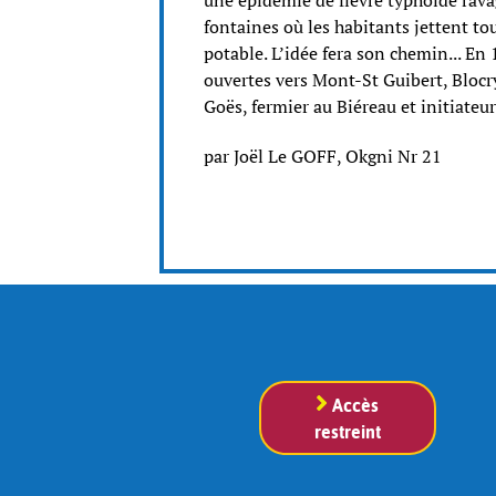
une épidémie de fièvre typhoïde ravage
fontaines où les habitants jettent t
potable. L’idée fera son chemin... En
ouvertes vers Mont-St Guibert, Blocr
Goës, fermier au Biéreau et initiateur
par Joël Le GOFF, Okgni Nr 21
Accès
restreint