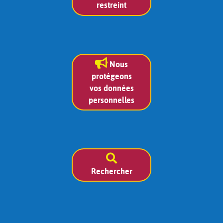
restreint
Nous
protégeons
vos données
personnelles
Rechercher