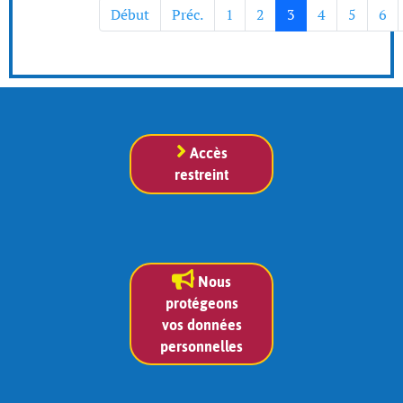
Début
Préc.
1
2
3
4
5
6
Accès
restreint
Nous
protégeons
vos données
personnelles