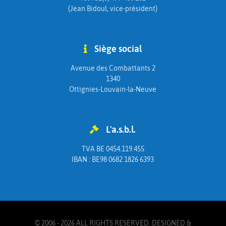
(Jean Bidoul, vice-président)
Siège social
Avenue des Combattants 2
1340
Ottignies-Louvain-la-Neuve
L'a.s.b.l.
TVA BE 0454.119.455
IBAN : BE98 0682 1826 6393
© 2006 - 2026 ALL RIGHTS RESERVED. DESIGNED &